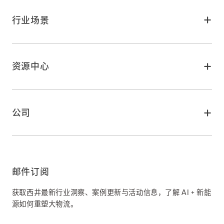
数字化生态环境
智能驾驶
行业场景
智能装备
智慧港口
路舶智慧平台
智慧空港
西井客户服务
资源中心
智慧物流园
洞察
智慧工厂
活动
公司
关于我们
加入我们
邮件订阅
获取西井最新行业洞察、案例更新与活动信息，了解 AI + 新能
源如何重塑大物流。